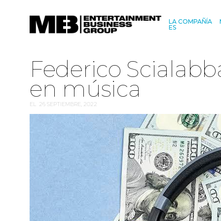
LA COMPAÑÍA
ES
Federico Scialabba
en música
EL
26 SEPTIEMBRE, 2022