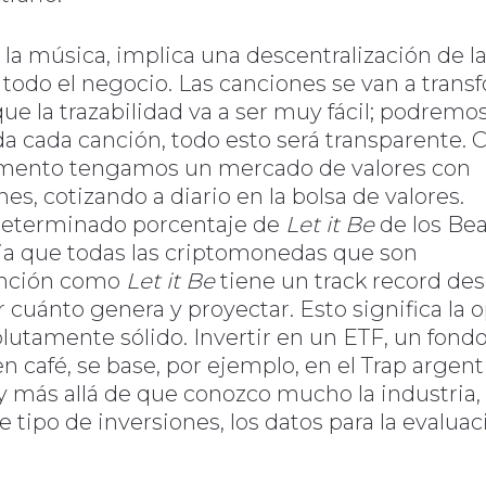
e la música, implica una descentralización de l
odo el negocio. Las canciones se van a trans
e la trazabilidad va a ser muy fácil; podremos
da cada canción, todo esto será transparente. C
omento tengamos un mercado de valores con
s, cotizando a diario en la bolsa de valores.
 determinado porcentaje de
Let it Be
de los Bea
ia que todas las criptomonedas que son
canción como
Let it Be
tiene un track record de
 cuánto genera y proyectar. Esto significa la 
olutamente sólido. Invertir en un ETF, un fond
n café, se base, por ejemplo, en el Trap argen
y más allá de que conozco mucho la industria
tipo de inversiones, los datos para la evaluac