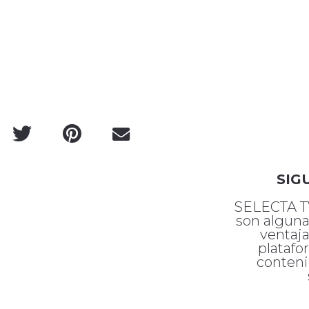
SIG
SELECTA TV
son alguna
ventaja
platafo
conteni