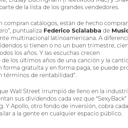
parte de la lista de los grandes vendedores.
ón compran catálogos, están de hecho compra
ero”, puntualiza
Federico Scialabba
de
Musi
nte multinacional latinoamericana. A diferenc
dendos si tienen o no un buen trimestre, cier
odos los años. Y las escuchas crecen
e los últimos años de una canción y la canti
n forma gratuita y en forma paga, se puede pr
 términos de rentabilidad”.
e Wall Street irrumpió de lleno en la industri
tan sus dividendos cada vez que “SexyBack”
 Y Apollo, otro fondo de inversión, cobra cada
ilar a la gente en cualquier espacio público.