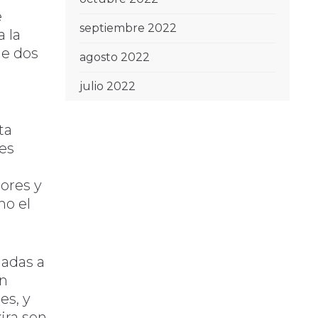
e
septiembre 2022
 la
de dos
agosto 2022
julio 2022
ta
nes
ores y
mo el
iadas a
an
es, y
ira son