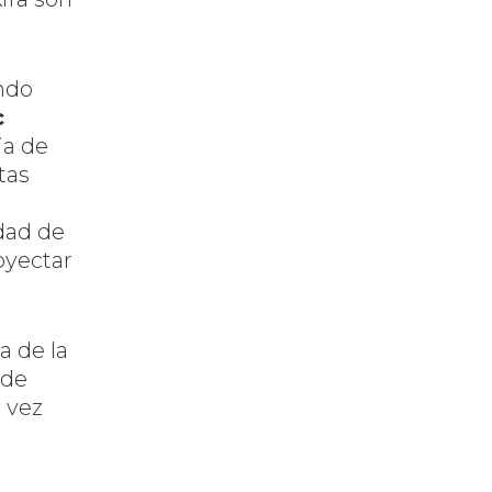
ndo
c
ia de
tas
dad de
oyectar
a de la
 de
 vez